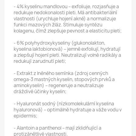
- 4% kyselinu mandlovou – exfoliuje, rozjasňuje a
redukuje nedokonalosti pleti. Má antibakteriální
vlastnosti (urychluje hojení akné) a normalizuje
funkci mazových žláz. Stimuluje syntézu
kolagenu, čímž zlepšuje pevnost a elasticitu pleti;
- 6% polyhydroxykyseliny (glukonolakton,
kyselina laktobionová) – jemně exfoliují, hydratují
a zlepšují hojení pleti. Neutralizují volné radikály a
redukují zarudnutí pleti;
- Extrakt z lněného semínka (zdroj cenných
omega-3 mastných kyselin, stopových prvků a
aminokyselin) – regeneruje a neutralizuje
dráždivé účinky kyselin;
- Hyaluronát sodný (nízkomolekulární kyselina
hyaluronová) – optimálně hydratuje a váže vodu v
epidermis;
- Alantoin a panthenol – mají zklidňující a
protizánětlivé vlastnosti.