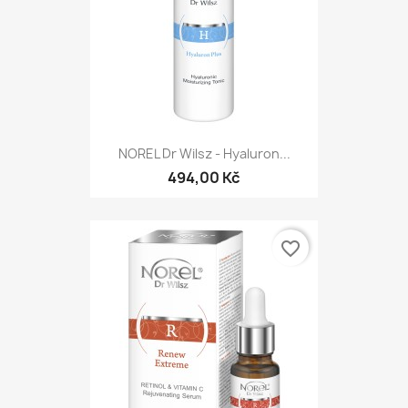
NOREL Dr Wilsz - Hyaluron...
494,00 Kč
favorite_border