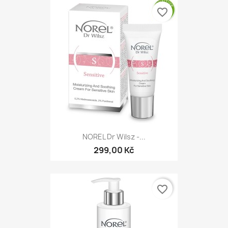
favorite_border
NOREL Dr Wilsz -...
299,00 Kč
favorite_border