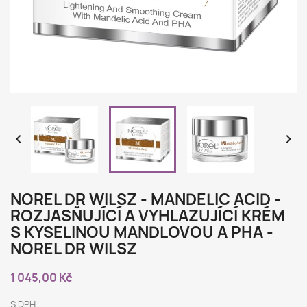


NOREL DR WILSZ - MANDELIC ACID -
ROZJASŇUJÍCÍ A VYHLAZUJÍCÍ KRÉM
S KYSELINOU MANDLOVOU A PHA -
NOREL DR WILSZ
1 045,00 Kč
S DPH