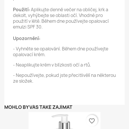
Použití:
Aplikujte denně večer na obličej, krk a
dekolt, vyhýbejte se oblasti očí. Vhodné pro
použití v létě. Během dne používejte opalovací
emulzi SPF 30.
Upozornění:
- Vyhněte se opalování. Během dne používejte
opalovací krém.
- Neaplikujte krém v blízkosti očí a rtů.
- Nepoužívejte, pokud jste přecitlivělí na některou
ze složek.
MOHLO BY VÁS TAKÉ ZAJÍMAT
favorite_border