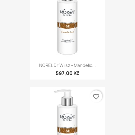
NOREL Dr Wilsz - Mandelic...
597,00 Kč
favorite_border