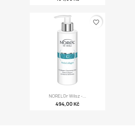
favorite_border
NOREL Dr Wilsz -...
494,00 Kč