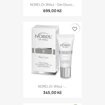
NOREL Dr Wilsz - Gel Gluco...
699,00 Kč
favorite_border
NOREL Dr Wilsz -...
345,00 Kč