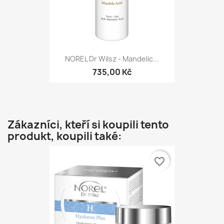
NOREL Dr Wilsz - Mandelic...
735,00 Kč
Zákazníci, kteří si koupili tento
produkt, koupili také:
favorite_border