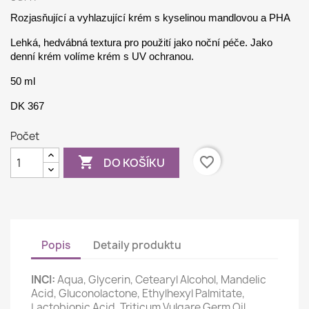
Rozjasňující a vyhlazující krém s kyselinou mandlovou a PHA
Lehká, hedvábná textura pro použití jako noční péče. Jako
denní krém volíme krém s UV ochranou.
50 ml
DK 367
Počet

favorite_border
DO KOŠÍKU
Popis
Detaily produktu
INCI:
Aqua, Glycerin, Cetearyl Alcohol, Mandelic
Acid, Gluconolactone, Ethylhexyl Palmitate,
Lactobionic Acid, Triticum Vulgare Germ Oil,