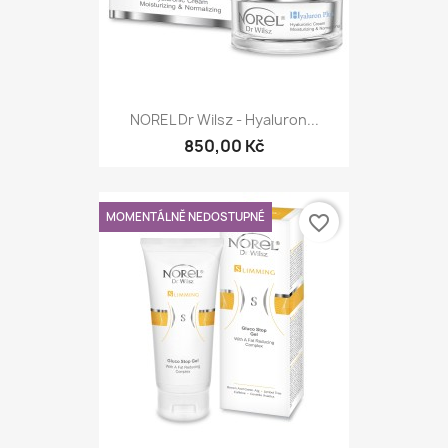
NOREL Dr Wilsz - Hyaluron...
850,00 Kč
MOMENTÁLNĚ NEDOSTUPNÉ
favorite_border