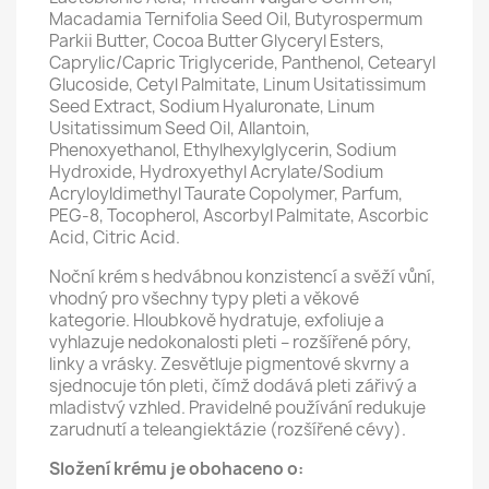
Macadamia Ternifolia Seed Oil, Butyrospermum
Parkii Butter, Cocoa Butter Glyceryl Esters,
Caprylic/Capric Triglyceride, Panthenol, Cetearyl
Glucoside, Cetyl Palmitate, Linum Usitatissimum
Seed Extract, Sodium Hyaluronate, Linum
Usitatissimum Seed Oil, Allantoin,
Phenoxyethanol, Ethylhexylglycerin, Sodium
Hydroxide, Hydroxyethyl Acrylate/Sodium
Acryloyldimethyl Taurate Copolymer, Parfum,
PEG-8, Tocopherol, Ascorbyl Palmitate, Ascorbic
Acid, Citric Acid.
Noční krém s hedvábnou konzistencí a svěží vůní,
vhodný pro všechny typy pleti a věkové
kategorie. Hloubkově hydratuje, exfoliuje a
vyhlazuje nedokonalosti pleti – rozšířené póry,
linky a vrásky. Zesvětluje pigmentové skvrny a
sjednocuje tón pleti, čímž dodává pleti zářivý a
mladistvý vzhled. Pravidelné používání redukuje
zarudnutí a teleangiektázie (rozšířené cévy).
Složení krému je obohaceno o: