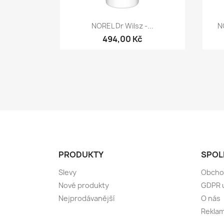
Rychlý náhled

NOREL Dr Wilsz -...
N
494,00 Kč
PRODUKTY
SPOL
Slevy
Obcho
Nové produkty
GDPR 
Nejprodávanější
O nás
Reklam