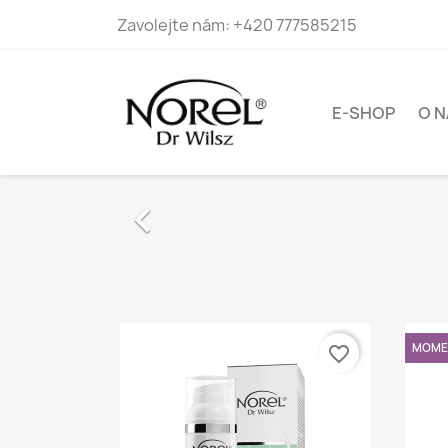
Zavolejte nám:
+420 777585215
E-SHOP
O N

MOME
favorite_border