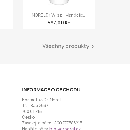
Rychlý náhled

NOREL Dr Wilsz - Mandelic...
597,00 Kč
Všechny produkty

INFORMACE O OBCHODU
Kosmetika Dr. Norel
Tř.T.Bati 2597
760 01 Zlín
Česko
Zavolejte nám:
+420 777585215
Napište nám:
info@drnorel.cz