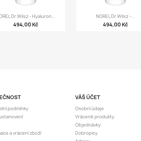
Rychlý náhled
Rychlý náhled


OREL Dr Wilsz - Hyaluron...
NOREL Dr Wilsz -...
494,00 Kč
494,00 Kč
EČNOST
VÁŠ ÚČET
dní podmínky
Osobní údaje
ustanovení
Vrácené produkty
Objednávky
ace a vrácení zboží
Dobropisy