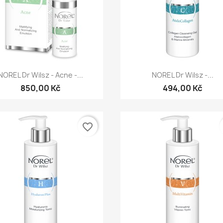
Rychlý náhled
Rychlý náhled


NOREL Dr Wilsz - Acne -...
NOREL Dr Wilsz -...
850,00 Kč
494,00 Kč
favorite_border