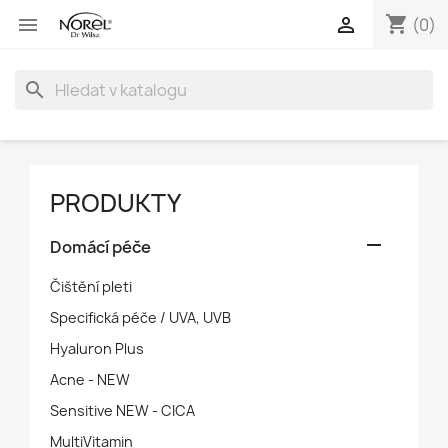
shopping_cart


(0)
search
PRODUKTY

Domácí péče
Čištění pleti
Specifická péče / UVA, UVB
Hyaluron Plus
Acne - NEW
Sensitive NEW - CICA
MultiVitamin