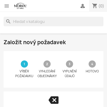
shopping_cart


(0)
search
Založit nový požadavek
VÝBĚR
VYHLEDÁNÍ
VYPLNĚNÍ
HOTOVO
POŽADAVKU
OBJEDNÁVKY
ÚDAJŮ
backspace