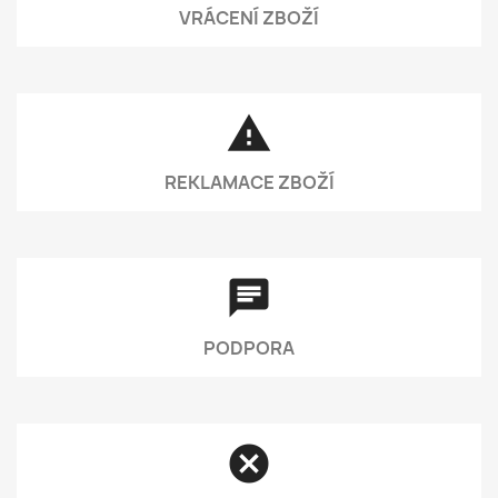
VRÁCENÍ ZBOŽÍ
report_problem
REKLAMACE ZBOŽÍ
chat
PODPORA
cancel