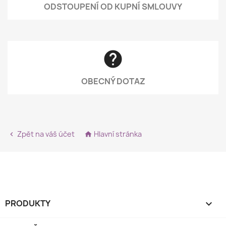
ODSTOUPENÍ OD KUPNÍ SMLOUVY
help
OBECNÝ DOTAZ
Zpět na váš účet
Hlavní stránka


PRODUKTY
