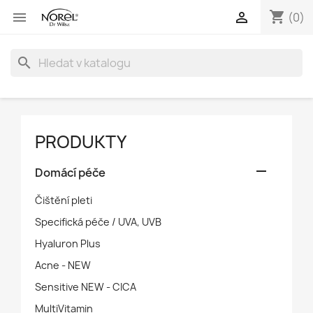
shopping_cart


(0)
search
PRODUKTY

Domácí péče
Čištění pleti
Specifická péče / UVA, UVB
Hyaluron Plus
Acne - NEW
Sensitive NEW - CICA
MultiVitamin