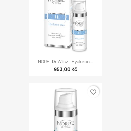
NOREL Dr Wilsz - Hyaluron...
953,00 Kč
favorite_border