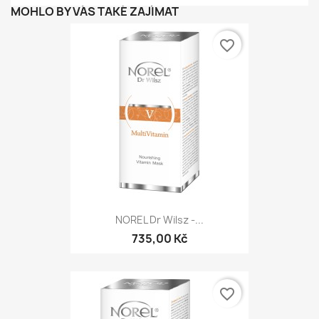
MOHLO BY VÁS TAKÉ ZAJÍMAT
favorite_border
NOREL Dr Wilsz -...
735,00 Kč
favorite_border