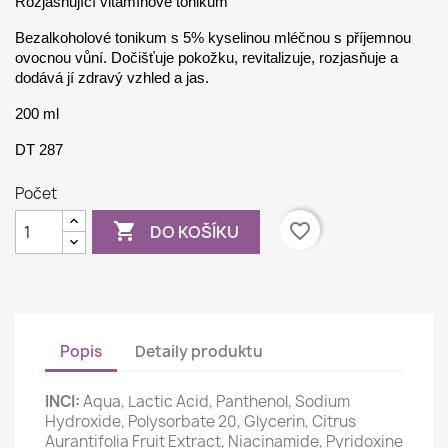
Rozjasňující vitamínové tonikum
Bezalkoholové tonikum s 5% kyselinou mléčnou s příjemnou
ovocnou vůní. Dočišťuje pokožku, revitalizuje, rozjasňuje a
dodává jí zdravý vzhled a jas.
200 ml
DT 287
Počet

favorite_border
DO KOŠÍKU
Popis
Detaily produktu
INCI:
Aqua, Lactic Acid, Panthenol, Sodium
Hydroxide, Polysorbate 20, Glycerin, Citrus
Aurantifolia Fruit Extract, Niacinamide, Pyridoxine