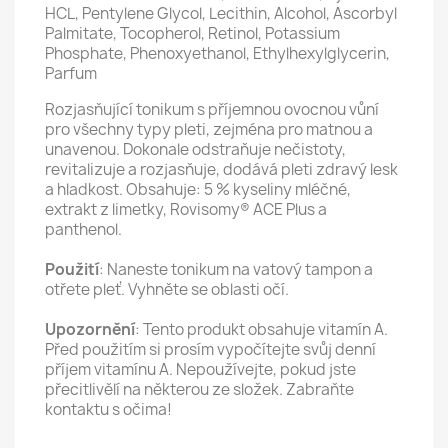
HCL, Pentylene Glycol, Lecithin, Alcohol, Ascorbyl
Palmitate, Tocopherol, Retinol, Potassium
Phosphate, Phenoxyethanol, Ethylhexylglycerin,
Parfum
Rozjasňující tonikum s příjemnou ovocnou vůní
pro všechny typy pleti, zejména pro matnou a
unavenou. Dokonale odstraňuje nečistoty,
revitalizuje a rozjasňuje, dodává pleti zdravý lesk
a hladkost. Obsahuje: 5 % kyseliny mléčné,
extrakt z limetky, Rovisomy® ACE Plus a
panthenol.
Použití
: Naneste tonikum na vatový tampon a
otřete pleť. Vyhněte se oblasti očí.
Upozornění
: Tento produkt obsahuje vitamín A.
Před použitím si prosím vypočítejte svůj denní
příjem vitamínu A. Nepoužívejte, pokud jste
přecitlivělí na některou ze složek. Zabraňte
kontaktu s očima!