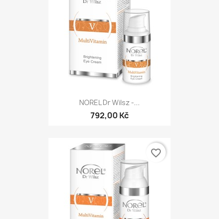
NOREL Dr Wilsz -...
792,00 Kč
favorite_border