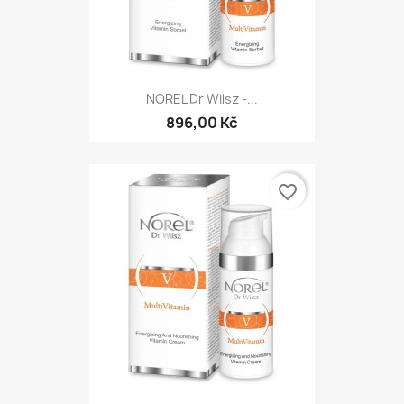
NOREL Dr Wilsz -...
896,00 Kč
favorite_border