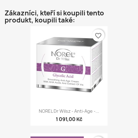
Zákazníci, kteří si koupili tento
produkt, koupili také:
favorite_border
NOREL Dr Wilsz - Anti-Age -...
1 091,00 Kč