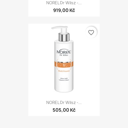
NOREL Dr Wilsz -...
919,00 Kč
favorite_border
NOREL Dr Wilsz -...
505,00 Kč