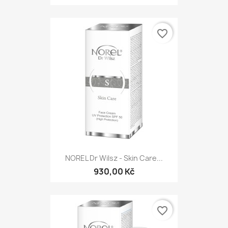
favorite_border
NOREL Dr Wilsz - Skin Care...
930,00 Kč
favorite_border