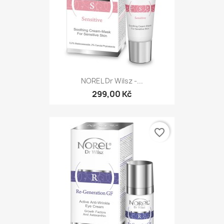
NOREL Dr Wilsz -...
299,00 Kč
favorite_border