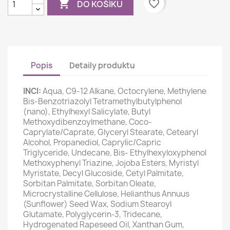

favorite_border
DO KOŠÍKU
Popis
Detaily produktu
INCI:
Aqua, C9-12 Alkane, Octocrylene, Methylene
Bis-Benzotriazolyl Tetramethylbutylphenol
(nano), Ethylhexyl Salicylate, Butyl
Methoxydibenzoylmethane, Coco-
Caprylate/Caprate, Glyceryl Stearate, Cetearyl
Alcohol, Propanediol, Caprylic/Capric
Triglyceride, Undecane, Bis- Ethylhexyloxyphenol
Methoxyphenyl Triazine, Jojoba Esters, Myristyl
Myristate, Decyl Glucoside, Cetyl Palmitate,
Sorbitan Palmitate, Sorbitan Oleate,
Microcrystalline Cellulose, Helianthus Annuus
(Sunflower) Seed Wax, Sodium Stearoyl
Glutamate, Polyglycerin-3, Tridecane,
Hydrogenated Rapeseed Oil, Xanthan Gum,