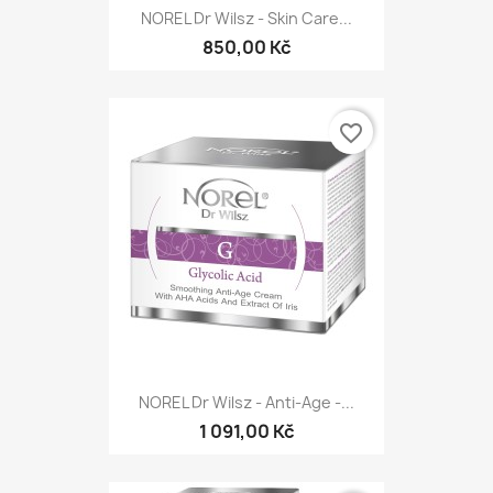
NOREL Dr Wilsz - Skin Care...
850,00 Kč
favorite_border
NOREL Dr Wilsz - Anti-Age -...
1 091,00 Kč