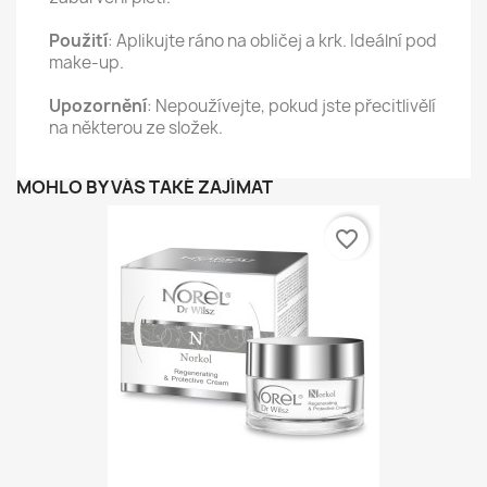
Použití
: Aplikujte ráno na obličej a krk. Ideální pod
make-up.
Upozornění
: Nepoužívejte, pokud jste přecitlivělí
na některou ze složek.
MOHLO BY VÁS TAKÉ ZAJÍMAT
favorite_border