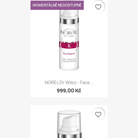
MOMENTÁLNĚ NEDOSTUPNÉ
favorite_border
NOREL Dr Wilsz - Face...
999,00 Kč
favorite_border