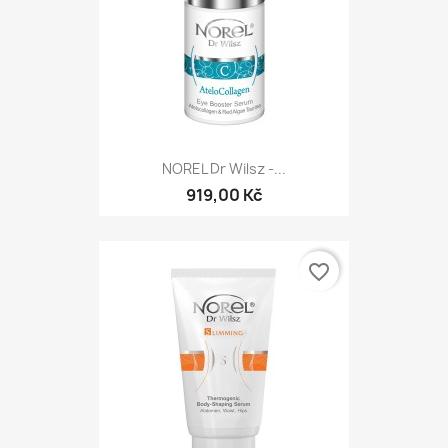
NOREL Dr Wilsz -...
919,00 Kč
favorite_border