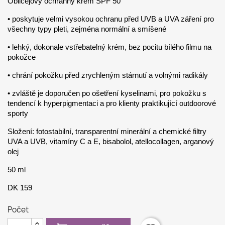
Obličejový ochranný krém SPF 50
• poskytuje velmi vysokou ochranu před UVB a UVA záření pro
všechny typy pleti, zejména normální a smíšené
• lehký, dokonale vstřebatelný krém, bez pocitu bílého filmu na
pokožce
• chrání pokožku před zrychleným stárnutí a volnými radikály
• zvláště je doporučen po ošetření kyselinami, pro pokožku s
tendencí k hyperpigmentaci a pro klienty praktikující outdoorové
sporty
Složení: fotostabilní, transparentní minerální a chemické filtry
UVA a UVB, vitamíny C a E, bisabolol, atellocollagen, arganový
olej
50 ml
DK 159
Počet