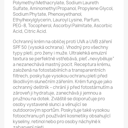
Polymethyl Methacrylate, Sodium Laureth
Sulfate, Aminomethyl Propanol, Propylene Glycol,
Sodium Phytate, Phenoxyethanol,
Ethylhexylglycerin, Lauroyl Lysine, Parfum,
PEG-8, Tocopherol, Ascorbyl Palmitate, Ascorbic
Acid, Citric Acid.
Ochranný krém na obličej proti UVA a UVB záření
SPF 50 (vysoká ochrana). Vhodný pro všechny
typy pleti, pro ženy i muže. Ultralehká emulzní
textura se perfektně vstřebává, pleť „nevyběluje“
a nezanechává mastný pocit. Receptura krému,
založená na fotostabilních a transparentních
filtrech, poskytuje vysokou ochranu pleti před
škodlivým slunečním zářením. Krém funguje jako
ochranný deštník – chrání ji před fotostárnutím a
zároveň ji hydratuje, zanechává ji jemnou a
pružnou na dotek. Zvláště se doporučuje pro
osoby vystavené slunci a věnující se
outdoorovým sportům. Poskytuje také vysokou
fotoochranu při používání kosmetiky obsahující
kyseliny, retinol nebo pro osoby náchylné k
zabarvení pleti.