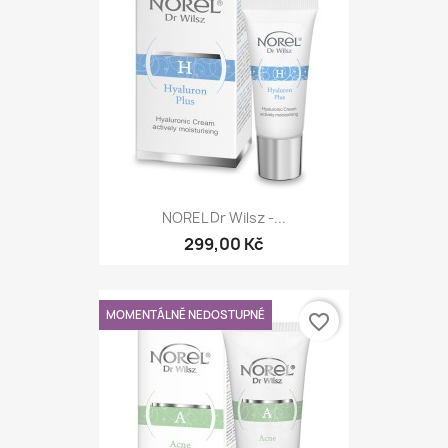
NOREL Dr Wilsz -...
299,00 Kč
MOMENTÁLNĚ NEDOSTUPNÉ
favorite_border