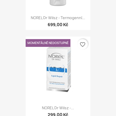
NOREL Dr Wilsz - Termogenní...
699,00 Kč
MOMENTÁLNĚ NEDOSTUPNÉ
favorite_border
NOREL Dr Wilsz -...
299,00 Kč