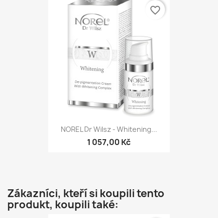
favorite_border
NOREL Dr Wilsz - Whitening...
1 057,00 Kč
Zákazníci, kteří si koupili tento
produkt, koupili také: