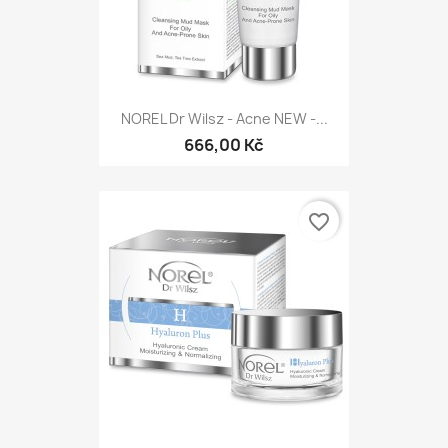
NOREL Dr Wilsz - Acne NEW -...
666,00 Kč
favorite_border