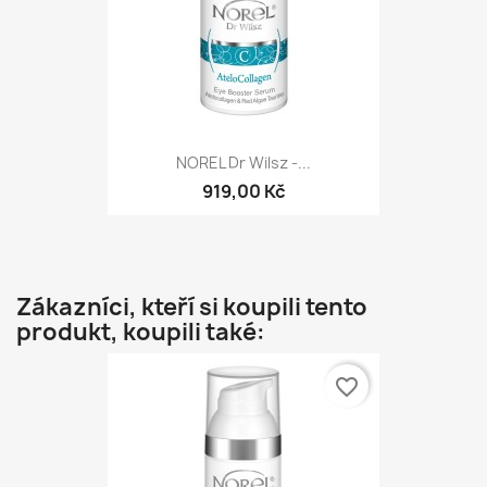
NOREL Dr Wilsz -...
919,00 Kč
Zákazníci, kteří si koupili tento
produkt, koupili také:
favorite_border