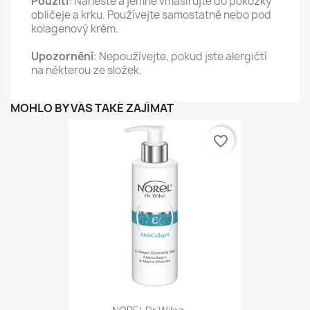
Použití
: Naneste a jemně vmasírujte do pokožky
obličeje a krku. Používejte samostatně nebo pod
kolagenový krém.
Upozornění
: Nepoužívejte, pokud jste alergičtí
na některou ze složek.
MOHLO BY VÁS TAKÉ ZAJÍMAT
favorite_border