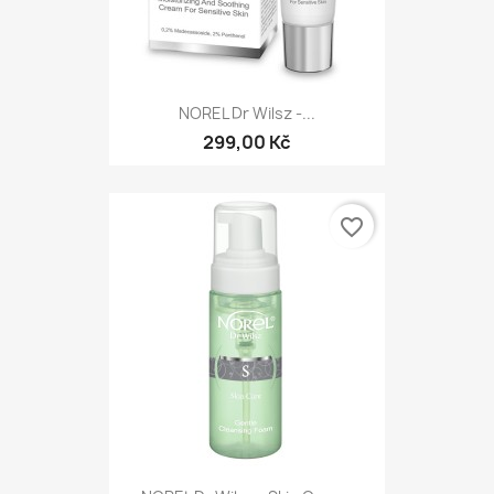
NOREL Dr Wilsz -...
299,00 Kč
favorite_border