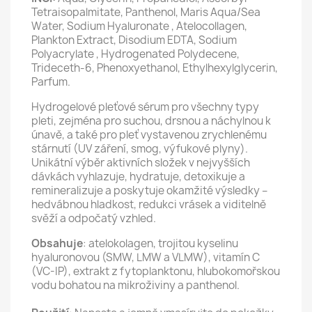
Tetraisopalmitate, Panthenol, Maris Aqua/Sea
Water, Sodium Hyaluronate , Atelocollagen,
Plankton Extract, Disodium EDTA, Sodium
Polyacrylate , Hydrogenated Polydecene,
Trideceth-6, Phenoxyethanol, Ethylhexylglycerin,
Parfum.
Hydrogelové pleťové sérum pro všechny typy
pleti, zejména pro suchou, drsnou a náchylnou k
únavě, a také pro pleť vystavenou zrychlenému
stárnutí (UV záření, smog, výfukové plyny).
Unikátní výběr aktivních složek v nejvyšších
dávkách vyhlazuje, hydratuje, detoxikuje a
remineralizuje a poskytuje okamžité výsledky –
hedvábnou hladkost, redukci vrásek a viditelně
svěží a odpočatý vzhled.
Obsahuje
: atelokolagen, trojitou kyselinu
hyaluronovou (SMW, LMW a VLMW), vitamín C
(VC-IP), extrakt z fytoplanktonu, hlubokomořskou
vodu bohatou na mikroživiny a panthenol.