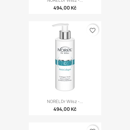
NOREL Dr Wilsz -...
494,00 Kč
favorite_border
NOREL Dr Wilsz -...
494,00 Kč