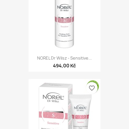
NOREL Dr Wilsz - Sensitive...
494,00 Kč
favorite_border