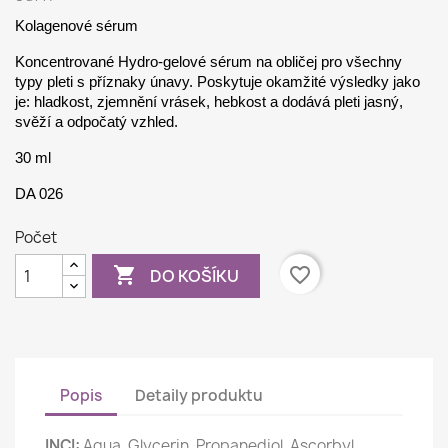
Kolagenové sérum
Koncentrované Hydro-gelové sérum na obličej pro všechny
typy pleti s příznaky únavy. Poskytuje okamžité výsledky jako
je: hladkost, zjemnění vrásek, hebkost a dodává pleti jasný,
svěží a odpočatý vzhled.
30 ml
DA 026
Počet

favorite_border
DO KOŠÍKU
Popis
Detaily produktu
INCI:
Aqua, Glycerin, Propanediol, Ascorbyl