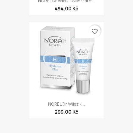
NOREL Dr Wilsz - Skin Care...
494,00 Kč
favorite_border
NOREL Dr Wilsz -...
299,00 Kč