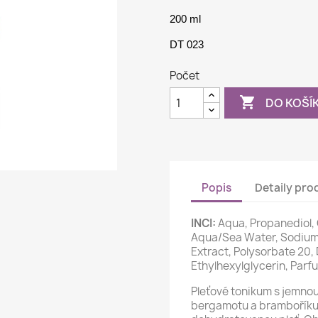
200 ml
DT 023
Počet

DO KOŠÍ
Popis
Detaily pro
INCI:
Aqua, Propanediol, 
Aqua/Sea Water, Sodium 
Extract, Polysorbate 20
Ethylhexylglycerin, Parf
Pleťové tonikum s jemno
bergamotu a bramboříku