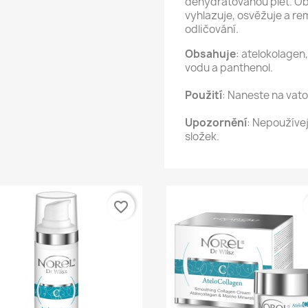
dehydratovanou pleť. Obn
vyhlazuje, osvěžuje a re
odličování.
Obsahuje
: atelokolagen
vodu a panthenol.
Použití
: Naneste na vato
Upozornění
: Nepoužívej
složek.
favorite_border