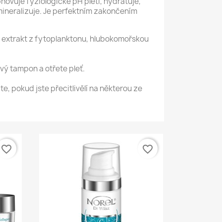
ovuje fyziologické pH pleti, hydratuje,
mineralizuje. Je perfektním zakončením
, extrakt z fytoplanktonu, hlubokomořskou
vý tampon a otřete pleť.
te, pokud jste přecitlivělí na některou ze
favorite_border
favorite_border