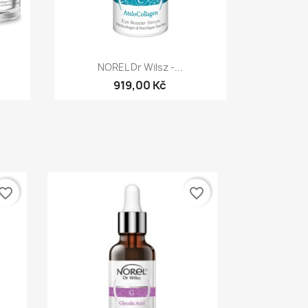
Rychlý náhled

NOREL Dr Wilsz -...
919,00 Kč
vorite_border
favorite_border