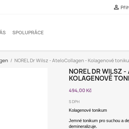

Přih
ÁS
SPOLUPRÁCE
agen
NOREL Dr Wilsz - AteloCollagen - Kolagenové tonik
NOREL DR WILSZ -
KOLAGENOVÉ TONI
494,00 Kč
S DPH
Kolagenové tonikum
Jemné tonikum pro suchou a deh
demineralizuje.