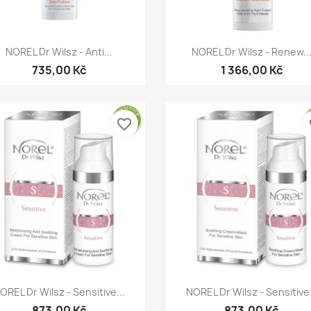
Rychlý náhled
Rychlý náhled


NOREL Dr Wilsz - Anti...
NOREL Dr Wilsz - Renew..
735,00 Kč
1 366,00 Kč
favorite_border
fa
Rychlý náhled
Rychlý náhled


OREL Dr Wilsz - Sensitive...
NOREL Dr Wilsz - Sensitive.
873,00 Kč
873,00 Kč