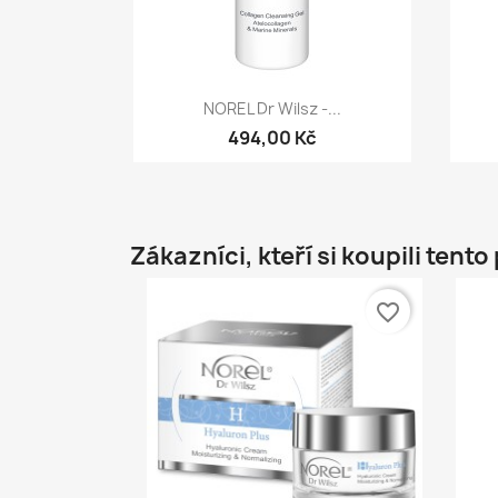
Rychlý náhled

NOREL Dr Wilsz -...
494,00 Kč
Zákazníci, kteří si koupili tento
favorite_border