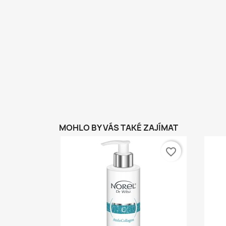
MOHLO BY VÁS TAKÉ ZAJÍMAT
favorite_border