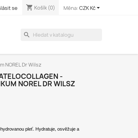
shopping_cart

Košík
(0)
lásit se
Měna:
CZK Kč
search
um NOREL Dr Wilsz
 ATELOCOLLAGEN -
KUM NOREL DR WILSZ
ydrovanou pleť. Hydratuje, osvěžuje a