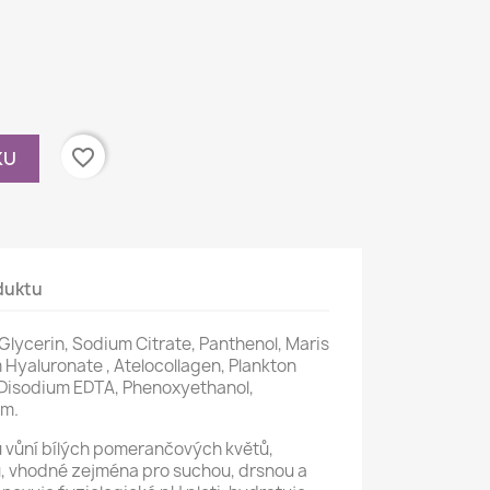
favorite_border
KU
duktu
Glycerin, Sodium Citrate, Panthenol, Maris
Hyaluronate , Atelocollagen, Plankton
, Disodium EDTA, Phenoxyethanol,
um.
u vůní bílých pomerančových květů,
, vhodné zejména pro suchou, drsnou a